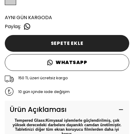
AYNI GÜN KARGODA
Paylaş
:
SEPETE EKLE
WHATSAPP
150 TL üzeri ücretsiz kargo
10 gün içinde iade değişim
Ürün Açıklaması
Tempered Glass:
Kimyasal işlemlerle güçlendirilmiş, çok
yüksek derecedeki darbelere dayanıklı camdan üretilmiştir.
Tabletinizi diğer tüm ekran koruyucu filmlerden daha iyi
korur.