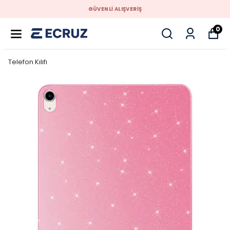
GÜVENLİ ALIŞVERİŞ
0
Telefon Kılıfı