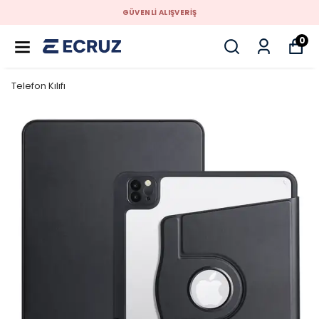
GÜVENLİ ALIŞVERİŞ
0
Telefon Kılıfı