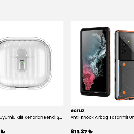
ecruz
Airpods 4 Uyumlu Kılıf Kenarları Renkli Şeffaf Dilimli Silikon Ecruz Airbag 40 Uyumlu Kılıf
 ₺
811.37 ₺