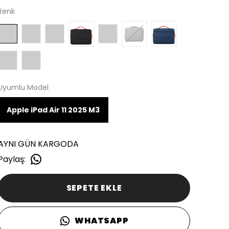
Renk
Uyumlu Model
Apple iPad Air 11 2025 M3
AYNI GÜN KARGODA
Paylaş
:
SEPETE EKLE
WHATSAPP