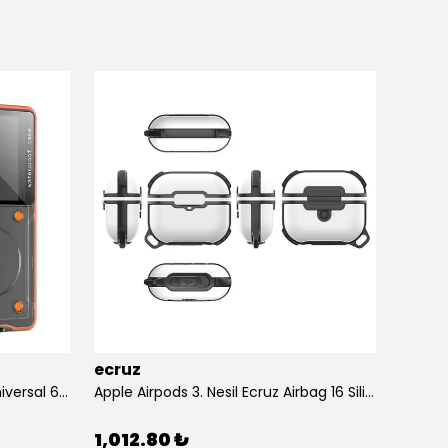
ecruz
ecruz
Anti-Knock Airbag Tasarımlı Universal 6.9"inç Su Geçirmez Ecruz Voter Kapak
Apple Airpods 3. Nesil Ecruz Airbag 16 Silikon 1-1 Su Geçirmez Uyumlu Kılıf
1,012.80 ₺
434.