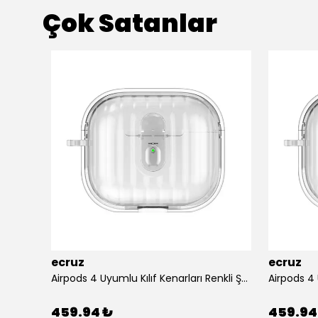
Çok Satanlar
ecruz
ecruz
Apple Airpods 3. Nesil Zore Airbag 45 Bilek Askı Aparatlı Simli Şeffaf Kılıf
Airpods 4 Uyumlu Kılıf Kenarları Renkli Şeffaf Dilimli Silikon Ecruz Airbag 40 Uyumlu Kılıf
459.94 ₺
459.94