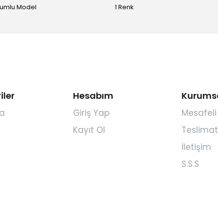
yumlu Model
1 Renk
iler
Hesabım
Kurums
a
Giriş Yap
Mesafeli
Kayıt Ol
Teslimat
İletişim
S.S.S