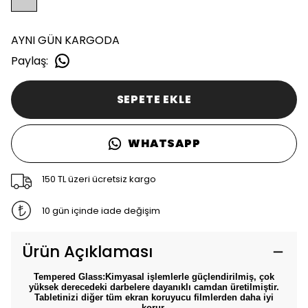
AYNI GÜN KARGODA
Paylaş
:
SEPETE EKLE
WHATSAPP
150 TL üzeri ücretsiz kargo
10 gün içinde iade değişim
Ürün Açıklaması
Tempered Glass:
Kimyasal işlemlerle güçlendirilmiş, çok
yüksek derecedeki darbelere dayanıklı camdan üretilmiştir.
Tabletinizi diğer tüm ekran koruyucu filmlerden daha iyi
korur.