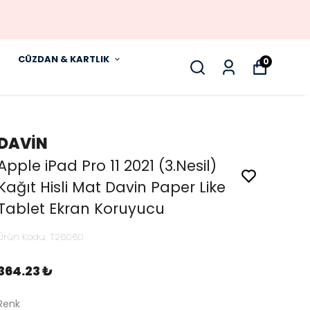
CÜZDAN & KARTLIK
0
DAVİN
Apple iPad Pro 11 2021 (3.Nesil)
Kağıt Hisli Mat Davin Paper Like
Tablet Ekran Koruyucu
Ürün Kodu
:
T26060
364.23 ₺
Renk