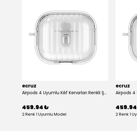
ecruz
ecruz
Apple Airpods 3. Nesil Zore Airbag 45 Bilek Askı Aparatlı Simli Şeffaf Kılıf
Airpods 4 Uyumlu Kılıf Kenarları Renkli Şeffaf Dilimli Silikon Ecruz Airbag 40 Uyumlu Kılıf
459.94 ₺
459.94
2 Renk 1 Uyumlu Model
2 Renk 1 U