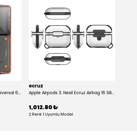
ecruz
ecruz
Anti-Knock Airbag Tasarımlı Universal 6.9"inç Su Geçirmez Ecruz Voter Kapak
Apple Airpods 3. Nesil Ecruz Airbag 16 Silikon 1-1 Su Geçirmez Uyumlu Kılıf
1,012.80 ₺
434.
2 Renk 1 Uyumlu Model
10 Renk