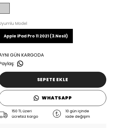
Uyumlu Model
Apple iPad Pro 11 2021 (3.Nesil)
AYNI GÜN KARGODA
Paylaş
:
SEPETE EKLE
WHATSAPP
150 TL üzeri
10 gün içinde
ücretsiz kargo
iade değişim