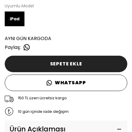
Uyumlu Model
iPad
AYNI GÜN KARGODA
Paylaş
:
SEPETE EKLE
WHATSAPP
150 TL üzeri ücretsiz kargo
10 gün içinde iade değişim
Ürün Açıklaması