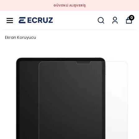
GÜVENLİ ALIŞVERİŞ
0
Ekran Koruyucu