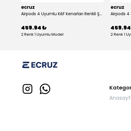
ecruz
ecruz
Apple Airpods 3. Nesil Zore Airbag 45 Bilek Askı Aparatlı Simli Şeffaf Kılıf
Airpods 4 Uyumlu Kılıf Kenarları Renkli Şeffaf Dilimli Silikon Ecruz Airbag 40 Uyumlu Kılıf
459.94 ₺
459.94
2 Renk 1 Uyumlu Model
2 Renk 1 U
Kategor
Anasayf