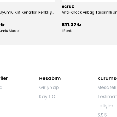
ecruz
Airpods 4 Uyumlu Kılıf Kenarları Renkli Şeffaf Dilimli Silikon Ecruz Airbag 40 Uyumlu Kılıf
 ₺
811.37 ₺
yumlu Model
1 Renk
iler
Hesabım
Kurums
a
Giriş Yap
Mesafeli
Kayıt Ol
Teslimat
İletişim
S.S.S