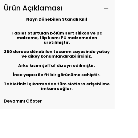
Ürün Açıklaması
​Nayn Dönebilen Standlı Kılıf
Tablet oturtulan bölüm sert silikon ve pc
malzeme, flip kısmı PU malzemeden
üretilmiştir.
360 derece dönebilen tasarım sayesinde yatay
ve dikey konumlandırabilirsiniz.
Arka kısım şeffaf dizayn edilmiştir.
İnce yapısı ile fit bir görünüme sahiptir.
Tabletinizi çıkarmadan tüm slotlara erişebilme
imkanı sağlar.
Devamını Göster