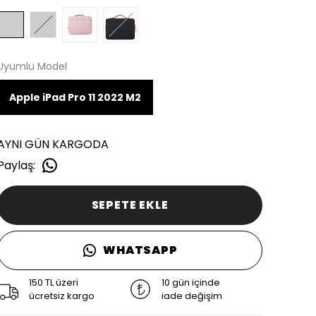
Uyumlu Model
Apple iPad Pro 11 2022 M2
AYNI GÜN KARGODA
Paylaş
:
SEPETE EKLE
WHATSAPP
150 TL üzeri
10 gün içinde
ücretsiz kargo
iade değişim