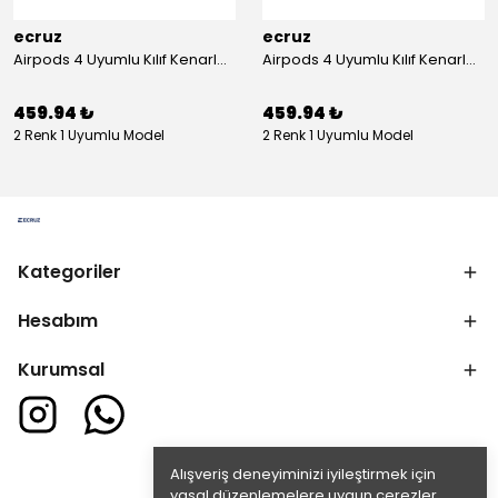
ecruz
ecruz
Airpods 4 Uyumlu Kılıf Kenarları Renkli Şeffaf Dilimli Silikon Ecruz Airbag 40 Uyumlu Kılıf
Airpods 4 Uyumlu Kılıf Kenarları Renkli Şeffaf Dilimli Silikon Ecruz Airbag 40 Uyumlu Kılıf
459.94 ₺
459.94 ₺
2 Renk 1 Uyumlu Model
2 Renk 1 Uyumlu Model
Kategoriler
Hesabım
Kurumsal
Alışveriş deneyiminizi iyileştirmek için
yasal düzenlemelere uygun çerezler