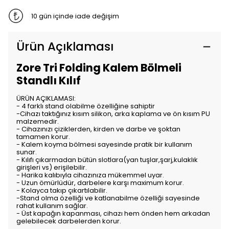
10 gün içinde iade değişim
Ürün Açıklaması
Zore Tri Folding Kalem Bölmeli
Standlı Kılıf
ÜRÜN AÇIKLAMASI:
- 4 farklı stand olabilme özelliğine sahiptir
-Cihazı taktığınız kısım silikon, arka kaplama ve ön kısım PU
malzemedir.
- Cihazınızı çiziklerden, kirden ve darbe ve şoktan
tamamen korur.
- Kalem koyma bölmesi sayesinde pratik bir kullanım
sunar.
- Kılıfı çıkarmadan bütün slotlara(yan tuşlar,şarj,kulaklık
girişleri vs) erişilebilir.
- Harika kalıbıyla cihazınıza mükemmel uyar.
- Uzun ömürlüdür, darbelere karşı maximum korur.
- Kolayca takıp çıkartılabilir.
-Stand olma özelliği ve katlanabilme özelliği sayesinde
rahat kullanım sağlar.
- Üst kapağın kapanması, cihazı hem önden hem arkadan
gelebilecek darbelerden korur.