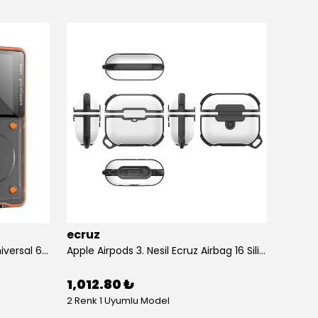
ecruz
ecruz
Anti-Knock Airbag Tasarımlı Universal 6.9"inç Su Geçirmez Ecruz Voter Kapak
Apple Airpods 3. Nesil Ecruz Airbag 16 Silikon 1-1 Su Geçirmez Uyumlu Kılıf
1,012.80 ₺
434.
2 Renk 1 Uyumlu Model
10 Renk