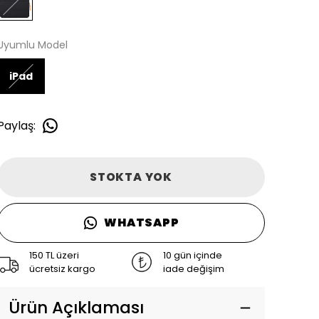
Uyumlu Model
iPad
Paylaş
:
STOKTA YOK
WHATSAPP
150 TL üzeri
10 gün içinde
ücretsiz kargo
iade değişim
Ürün Açıklaması