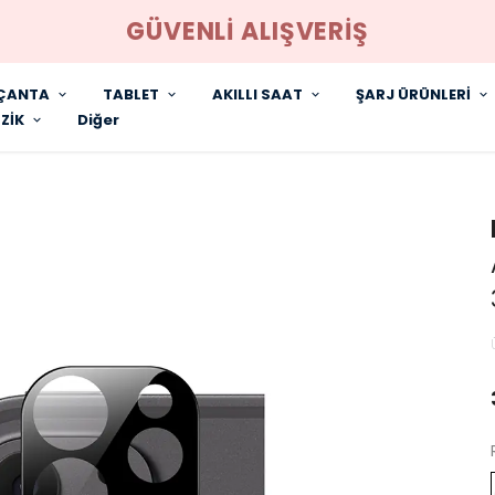
GÜVENLİ ALIŞVERİŞ
ÇANTA
TABLET
AKILLI SAAT
ŞARJ ÜRÜNLERİ
ZİK
Diğer