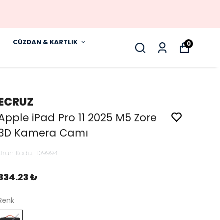
CÜZDAN & KARTLIK
0
ECRUZ
Apple iPad Pro 11 2025 M5 Zore
3D Kamera Camı
Ürün Kodu
:
T39994
334.23 ₺
Renk