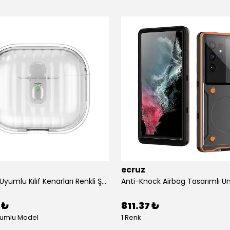
ecruz
Airpods 4 Uyumlu Kılıf Kenarları Renkli Şeffaf Dilimli Silikon Ecruz Airbag 40 Uyumlu Kılıf
 ₺
811.37 ₺
yumlu Model
1 Renk