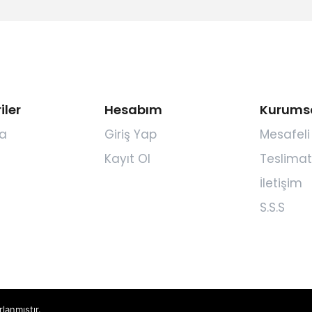
iler
Hesabım
Kurums
a
Giriş Yap
Mesafeli
Kayıt Ol
Teslimat
İletişim
S.S.S
rlanmıştır.