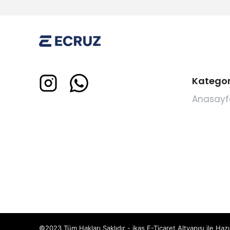
Kategor
Anasayf
©2023 Tüm Hakları Saklıdır - ikas E-Ticaret
Altyapısı ile Hazı