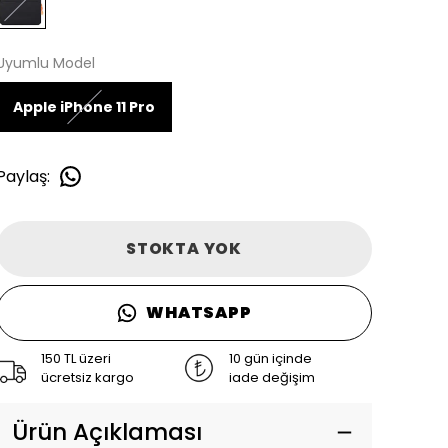
Uyumlu Model
Apple iPhone 11 Pro
Paylaş
:
STOKTA YOK
WHATSAPP
150 TL üzeri
10 gün içinde
ücretsiz kargo
iade değişim
Ürün Açıklaması