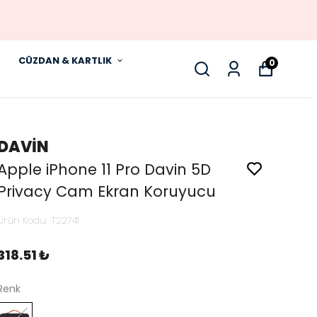
CÜZDAN & KARTLIK
0
DAVİN
Apple iPhone 11 Pro Davin 5D
Privacy Cam Ekran Koruyucu
Ürün Kodu
:
T22741
318.51 ₺
Renk