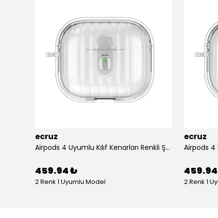
ecruz
ecruz
Apple Airpods 3. Nesil Zore Airbag 45 Bilek Askı Aparatlı Simli Şeffaf Kılıf
Airpods 4 Uyumlu Kılıf Kenarları Renkli Şeffaf Dilimli Silikon Ecruz Airbag 40 Uyumlu Kılıf
459.94 ₺
459.94
2 Renk 1 Uyumlu Model
2 Renk 1 U