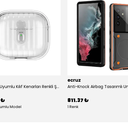
ecruz
Airpods 4 Uyumlu Kılıf Kenarları Renkli Şeffaf Dilimli Silikon Ecruz Airbag 40 Uyumlu Kılıf
 ₺
811.37 ₺
yumlu Model
1 Renk