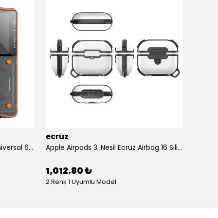
ecruz
ecruz
Anti-Knock Airbag Tasarımlı Universal 6.9"inç Su Geçirmez Ecruz Voter Kapak
Apple Airpods 3. Nesil Ecruz Airbag 16 Silikon 1-1 Su Geçirmez Uyumlu Kılıf
1,012.80 ₺
434.
2 Renk 1 Uyumlu Model
10 Renk