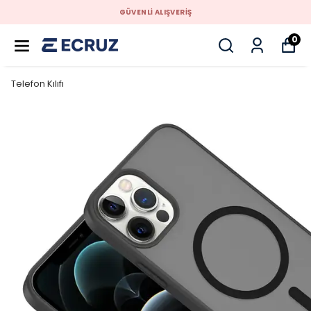
GÜVENLİ ALIŞVERİŞ
0
Telefon Kılıfı