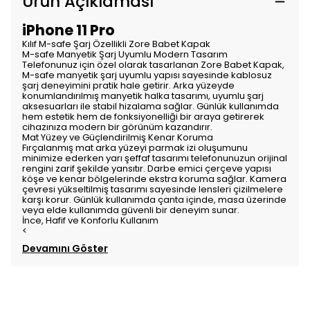
Ürün Açıklaması
iPhone 11 Pro
Kılıf M-safe Şarj Özellikli Zore Babet Kapak
M-safe Manyetik Şarj Uyumlu Modern Tasarım
Telefonunuz için özel olarak tasarlanan Zore Babet Kapak,
M-safe manyetik şarj uyumlu yapısı sayesinde kablosuz
şarj deneyimini pratik hale getirir. Arka yüzeyde
konumlandırılmış manyetik halka tasarımı, uyumlu şarj
aksesuarları ile stabil hizalama sağlar. Günlük kullanımda
hem estetik hem de fonksiyonelliği bir araya getirerek
cihazınıza modern bir görünüm kazandırır.
Mat Yüzey ve Güçlendirilmiş Kenar Koruma
Fırçalanmış mat arka yüzeyi parmak izi oluşumunu
minimize ederken yarı şeffaf tasarımı telefonunuzun orijinal
rengini zarif şekilde yansıtır. Darbe emici çerçeve yapısı
köşe ve kenar bölgelerinde ekstra koruma sağlar. Kamera
çevresi yükseltilmiş tasarımı sayesinde lensleri çizilmelere
karşı korur. Günlük kullanımda çanta içinde, masa üzerinde
veya elde kullanımda güvenli bir deneyim sunar.
İnce, Hafif ve Konforlu Kullanım
<
Devamını Göster