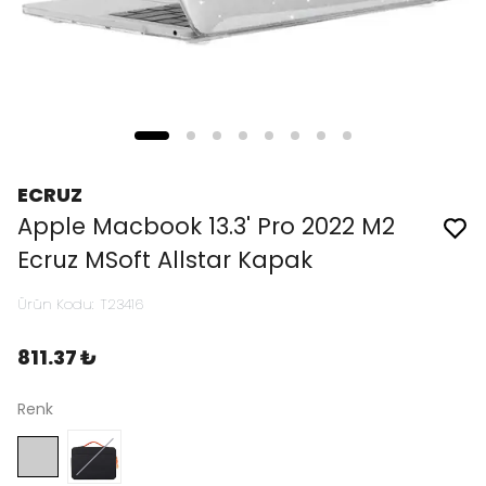
ECRUZ
Apple Macbook 13.3' Pro 2022 M2
Ecruz MSoft Allstar Kapak
Ürün Kodu
:
T23416
811.37 ₺
Renk