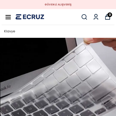
GÜVENLİ ALIŞVERİŞ
0
Klavye