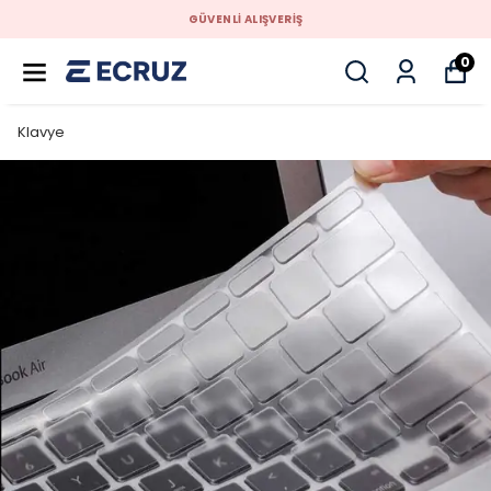
GÜVENLİ ALIŞVERİŞ
0
Klavye