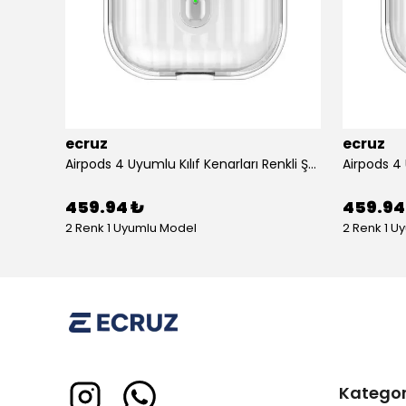
ecruz
ecruz
Apple Airpods 3. Nesil Zore Airbag 45 Bilek Askı Aparatlı Simli Şeffaf Kılıf
Airpods 4 Uyumlu Kılıf Kenarları Renkli Şeffaf Dilimli Silikon Ecruz Airbag 40 Uyumlu Kılıf
459.94 ₺
459.94
2 Renk 1 Uyumlu Model
2 Renk 1 U
Kategor