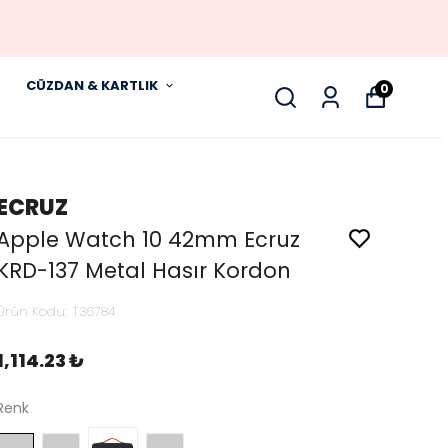
CÜZDAN & KARTLIK
0
ECRUZ
Apple Watch 10 42mm Ecruz
KRD-137 Metal Hasır Kordon
Ürün Kodu
:
T36784
1,114.23 ₺
Renk