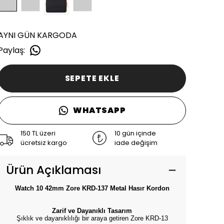
AYNI GÜN KARGODA
Paylaş
:
SEPETE EKLE
WHATSAPP
150 TL üzeri
10 gün içinde
ücretsiz kargo
iade değişim
Ürün Açıklaması
Watch 10 42mm Zore KRD-137 Metal Hasır Kordon
Zarif ve Dayanıklı Tasarım
Şıklık ve dayanıklılığı bir araya getiren Zore KRD-13