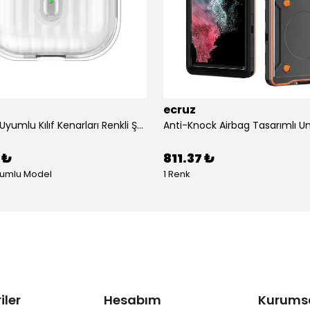
ecruz
Airpods 4 Uyumlu Kılıf Kenarları Renkli Şeffaf Dilimli Silikon Ecruz Airbag 40 Uyumlu Kılıf
 ₺
811.37 ₺
yumlu Model
1 Renk
iler
Hesabım
Kurums