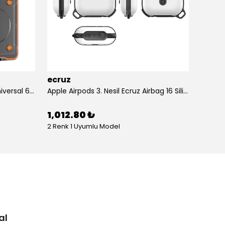
ecruz
ecruz
Anti-Knock Airbag Tasarımlı Universal 6.9"inç Su Geçirmez Ecruz Voter Kapak
Apple Airpods 3. Nesil Ecruz Airbag 16 Silikon 1-1 Su Geçirmez Uyumlu Kılıf
1,012.80 ₺
434.
2 Renk 1 Uyumlu Model
10 Renk
al