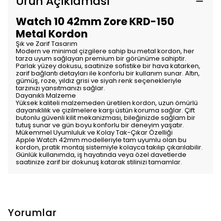
Ürün Açıklaması
Watch 10 42mm Zore KRD-150
Metal Kordon
Şık ve Zarif Tasarım
Modern ve minimal çizgilere sahip bu metal kordon, her
tarza uyum sağlayan premium bir görünüme sahiptir.
Parlak yüzey dokusu, saatinize sofistike bir hava katarken,
zarif bağlantı detayları ile konforlu bir kullanım sunar. Altın,
gümüş, roze, yıldız grisi ve siyah renk seçenekleriyle
tarzınızı yansıtmanızı sağlar.
Dayanıklı Malzeme
Yüksek kaliteli malzemeden üretilen kordon, uzun ömürlü
dayanıklılık ve çizilmelere karşı üstün koruma sağlar. Çift
butonlu güvenli kilit mekanizması, bileğinizde sağlam bir
tutuş sunar ve gün boyu konforlu bir deneyim yaşatır.
Mükemmel Uyumluluk ve Kolay Tak-Çıkar Özelliği
Apple Watch 42mm modelleriyle tam uyumlu olan bu
kordon, pratik montaj sistemiyle kolayca takılıp çıkarılabilir.
Günlük kullanımda, iş hayatında veya özel davetlerde
saatinize zarif bir dokunuş katarak stilinizi tamamlar.
Yorumlar