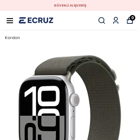
GÜVENLİ ALIŞVERİŞ
0
Kordon