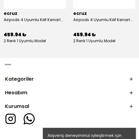
ecruz
ecruz
Airpods 4 Uyumlu Kılıf Kenarları Renkli Şeffaf Dilimli Silikon Ecruz Airbag 40 Uyumlu Kılıf
Airpods 4 Uyumlu Kılıf Kenarları Renkli Şeffaf Dilimli Silikon Ecruz Airbag 40 Uyumlu Kılıf
459.94 ₺
459.94 ₺
2 Renk 1 Uyumlu Model
2 Renk 1 Uyumlu Model
Kategoriler
Hesabım
Kurumsal
Alışveriş deneyiminizi iyileştirmek için