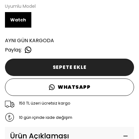
Uyumlu Model
Watch
AYNI GÜN KARGODA
Paylaş
:
SEPETE EKLE
WHATSAPP
150 TL üzeri ücretsiz kargo
10 gün içinde iade değişim
Ürün Açıklaması