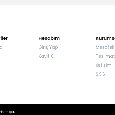
iler
Hesabım
Kurums
a
Giriş Yap
Mesafeli
Kayıt Ol
Teslimat
İletişim
S.S.S
rlanmıştır.