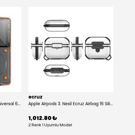
ecruz
ecruz
Anti-Knock Airbag Tasarımlı Universal 6.9"inç Su Geçirmez Ecruz Voter Kapak
Apple Airpods 3. Nesil Ecruz Airbag 16 Silikon 1-1 Su Geçirmez Uyumlu Kılıf
1,012.80 ₺
434.
2 Renk 1 Uyumlu Model
10 Renk