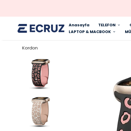
Anasayfa
TELEFON
LAPTOP & MACBOOK
MÜ
Kordon