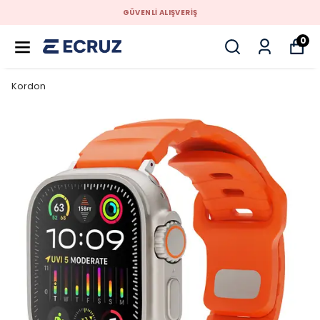
GÜVENLİ ALIŞVERİŞ
0
Kordon