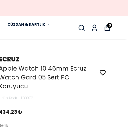
CÜZDAN & KARTLIK
0
ECRUZ
Apple Watch 10 46mm Ecruz
Watch Gard 05 Sert PC
Koruyucu
Ürün Kodu
:
T33972
434.23 ₺
Renk