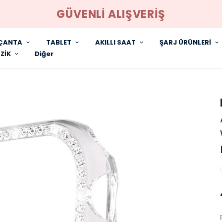
GÜVENLİ ALIŞVERİŞ
ÇANTA
TABLET
AKILLI SAAT
ŞARJ ÜRÜNLERİ
ZİK
Diğer