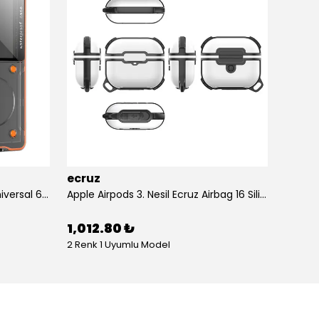
ecruz
ecruz
Anti-Knock Airbag Tasarımlı Universal 6.9"inç Su Geçirmez Ecruz Voter Kapak
Apple Airpods 3. Nesil Ecruz Airbag 16 Silikon 1-1 Su Geçirmez Uyumlu Kılıf
1,012.80 ₺
434.
2 Renk 1 Uyumlu Model
10 Renk