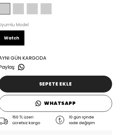
Uyumlu Model
Watch
AYNI GÜN KARGODA
Paylaş
:
SEPETE EKLE
WHATSAPP
150 TL üzeri
10 gün içinde
ücretsiz kargo
iade değişim