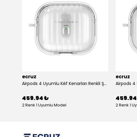
ecruz
ecruz
Apple Airpods 3. Nesil Zore Airbag 45 Bilek Askı Aparatlı Simli Şeffaf Kılıf
Airpods 4 Uyumlu Kılıf Kenarları Renkli Şeffaf Dilimli Silikon Ecruz Airbag 40 Uyumlu Kılıf
459.94 ₺
459.94
2 Renk 1 Uyumlu Model
2 Renk 1 U