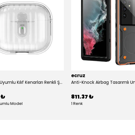
ecruz
Airpods 4 Uyumlu Kılıf Kenarları Renkli Şeffaf Dilimli Silikon Ecruz Airbag 40 Uyumlu Kılıf
 ₺
811.37 ₺
yumlu Model
1 Renk