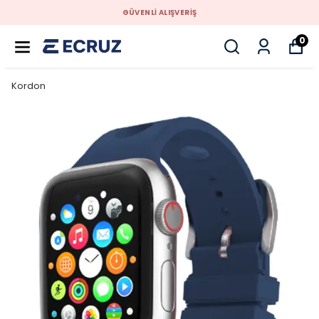
GÜVENLİ ALIŞVERİŞ
0
Kordon