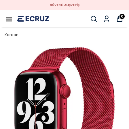
GÜVENLİ ALIŞVERİŞ
0
Kordon