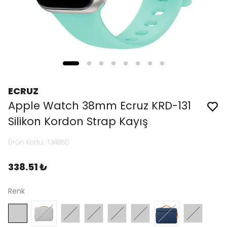
ECRUZ
Apple Watch 38mm Ecruz KRD-131
Silikon Kordon Strap Kayış
Ürün Kodu
:
T34850
338.51 ₺
Renk