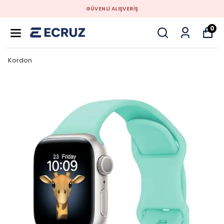
GÜVENLİ ALIŞVERİŞ
0
Kordon