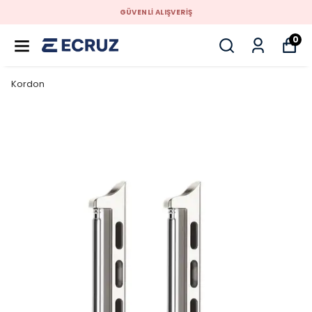
GÜVENLİ ALIŞVERİŞ
0
Kordon