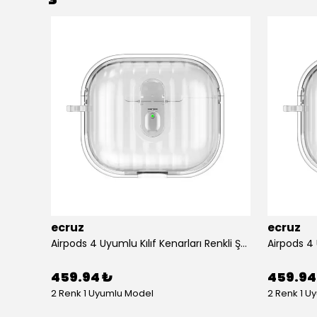
ecruz
ecruz
Apple Airpods 3. Nesil Zore Airbag 45 Bilek Askı Aparatlı Simli Şeffaf Kılıf
Airpods 4 Uyumlu Kılıf Kenarları Renkli Şeffaf Dilimli Silikon Ecruz Airbag 40 Uyumlu Kılıf
459.94 ₺
459.94
2 Renk 1 Uyumlu Model
2 Renk 1 U