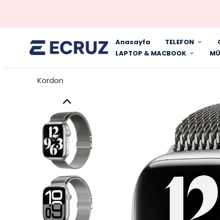
Anasayfa
TELEFON
LAPTOP & MACBOOK
MÜ
Kordon