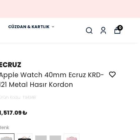
CÜZDAN & KARTLIK
0
ECRUZ
Apple Watch 40mm Ecruz KRD-
121 Metal Hasır Kordon
Ürün Kodu
:
T34348
1,517.09 ₺
Renk