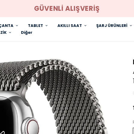
GÜVENLİ ALIŞVERİŞ
ÇANTA
TABLET
AKILLI SAAT
ŞARJ ÜRÜNLERİ
ZİK
Diğer