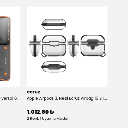
ecruz
ecruz
Anti-Knock Airbag Tasarımlı Universal 6.9"inç Su Geçirmez Ecruz Voter Kapak
Apple Airpods 3. Nesil Ecruz Airbag 16 Silikon 1-1 Su Geçirmez Uyumlu Kılıf
1,012.80 ₺
434.
2 Renk 1 Uyumlu Model
10 Renk