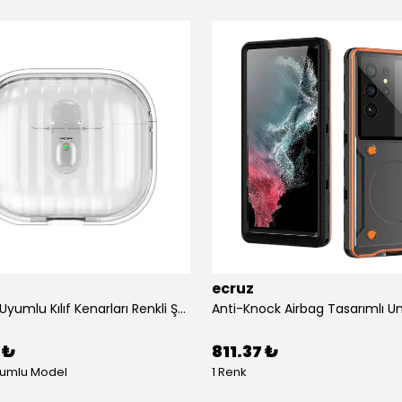
ecruz
Airpods 4 Uyumlu Kılıf Kenarları Renkli Şeffaf Dilimli Silikon Ecruz Airbag 40 Uyumlu Kılıf
 ₺
811.37 ₺
yumlu Model
1 Renk