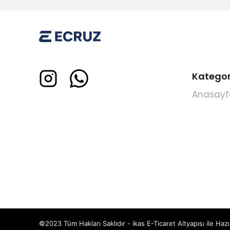
Kategor
Anasayf
©2023 Tüm Hakları Saklıdır - ikas E-Ticaret
Altyapısı ile Hazı