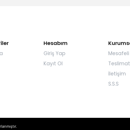
iler
Hesabım
Kurums
a
Giriş Yap
Mesafeli
Kayıt Ol
Teslimat
İletişim
S.S.S
rlanmıştır.