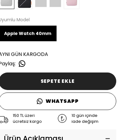
Uyumlu Model
Apple Watch 40mm
AYNI GÜN KARGODA
Paylaş
:
SEPETE EKLE
WHATSAPP
150 TL üzeri
10 gün içinde
ücretsiz kargo
iade değişim
Ürün Açıklaması