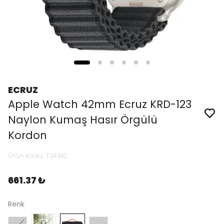
ECRUZ
Apple Watch 42mm Ecruz KRD-123
Naylon Kumaş Hasır Örgülü
Kordon
Ürün Kodu
:
T34342
661.37 ₺
Renk