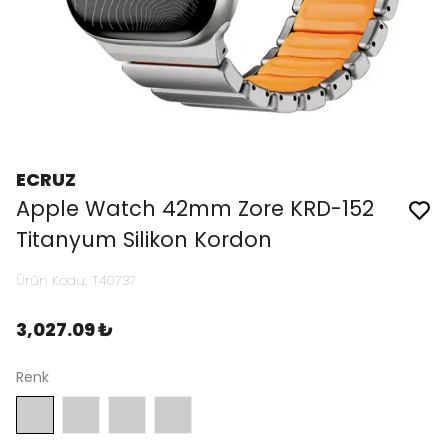
ECRUZ
Apple Watch 42mm Zore KRD-152
Titanyum Silikon Kordon
Ürün Kodu
:
T40737
3,027.09 ₺
Renk