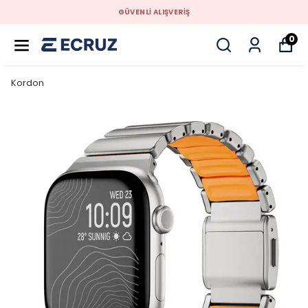
GÜVENLİ ALIŞVERİŞ
0
Kordon