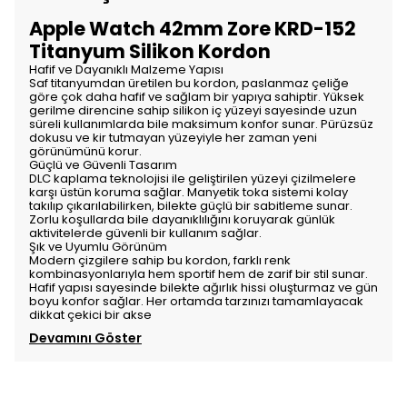
Apple Watch 42mm Zore KRD-152
Titanyum Silikon Kordon
Hafif ve Dayanıklı Malzeme Yapısı
Saf titanyumdan üretilen bu kordon, paslanmaz çeliğe
göre çok daha hafif ve sağlam bir yapıya sahiptir. Yüksek
gerilme direncine sahip silikon iç yüzeyi sayesinde uzun
süreli kullanımlarda bile maksimum konfor sunar. Pürüzsüz
dokusu ve kir tutmayan yüzeyiyle her zaman yeni
görünümünü korur.
Güçlü ve Güvenli Tasarım
DLC kaplama teknolojisi ile geliştirilen yüzeyi çizilmelere
karşı üstün koruma sağlar. Manyetik toka sistemi kolay
takılıp çıkarılabilirken, bilekte güçlü bir sabitleme sunar.
Zorlu koşullarda bile dayanıklılığını koruyarak günlük
aktivitelerde güvenli bir kullanım sağlar.
Şık ve Uyumlu Görünüm
Modern çizgilere sahip bu kordon, farklı renk
kombinasyonlarıyla hem sportif hem de zarif bir stil sunar.
Hafif yapısı sayesinde bilekte ağırlık hissi oluşturmaz ve gün
boyu konfor sağlar. Her ortamda tarzınızı tamamlayacak
dikkat çekici bir akse
Devamını Göster