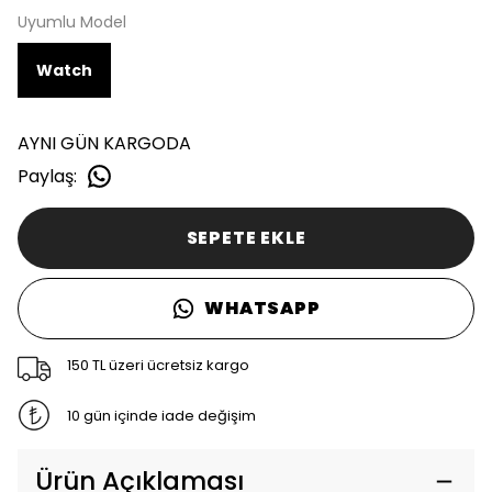
Uyumlu Model
Watch
AYNI GÜN KARGODA
Paylaş
:
SEPETE EKLE
WHATSAPP
150 TL üzeri ücretsiz kargo
10 gün içinde iade değişim
Ürün Açıklaması