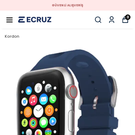
GÜVENLİ ALIŞVERİŞ
0
Kordon