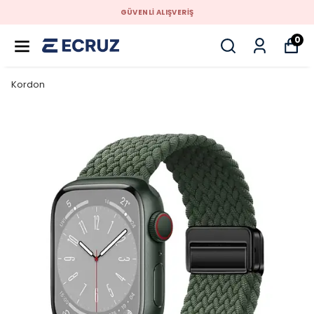
GÜVENLİ ALIŞVERİŞ
0
Kordon