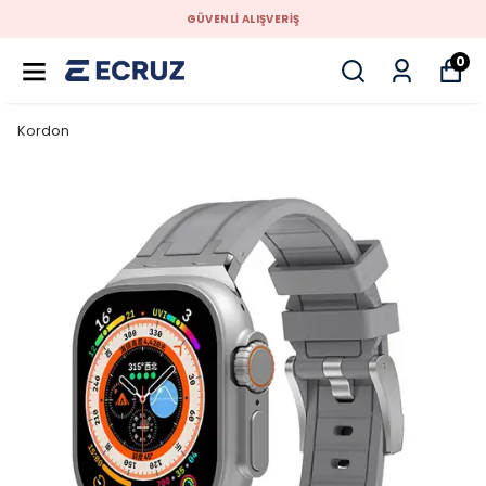
GÜVENLİ ALIŞVERİŞ
0
Kordon