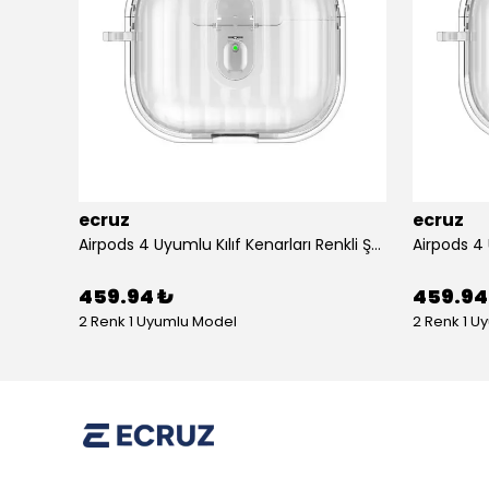
ecruz
ecruz
Apple Airpods 3. Nesil Zore Airbag 45 Bilek Askı Aparatlı Simli Şeffaf Kılıf
Airpods 4 Uyumlu Kılıf Kenarları Renkli Şeffaf Dilimli Silikon Ecruz Airbag 40 Uyumlu Kılıf
459.94 ₺
459.94
2 Renk 1 Uyumlu Model
2 Renk 1 U