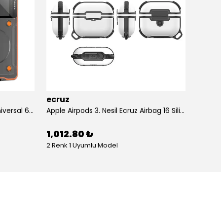
ecruz
ecruz
Anti-Knock Airbag Tasarımlı Universal 6.9"inç Su Geçirmez Ecruz Voter Kapak
Apple Airpods 3. Nesil Ecruz Airbag 16 Silikon 1-1 Su Geçirmez Uyumlu Kılıf
1,012.80 ₺
434.
2 Renk 1 Uyumlu Model
10 Renk