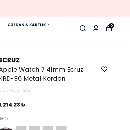
CÜZDAN & KARTLIK
0
ECRUZ
Apple Watch 7 41mm Ecruz
KRD-96 Metal Kordon
Ürün Kodu
:
T31727
1,214.23 ₺
Renk