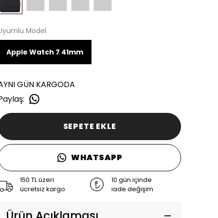
Uyumlu Model
Apple Watch 7 41mm
AYNI GÜN KARGODA
Paylaş
:
SEPETE EKLE
WHATSAPP
150 TL üzeri
10 gün içinde
ücretsiz kargo
iade değişim
Ürün Açıklaması