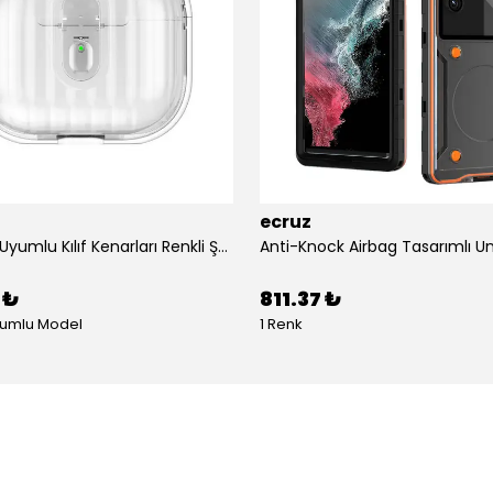
ecruz
Airpods 4 Uyumlu Kılıf Kenarları Renkli Şeffaf Dilimli Silikon Ecruz Airbag 40 Uyumlu Kılıf
 ₺
811.37 ₺
yumlu Model
1 Renk