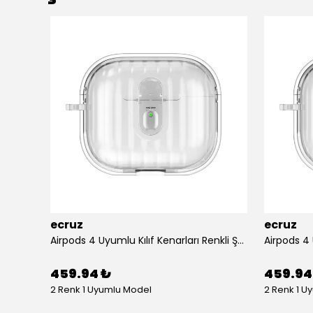
ecruz
ecruz
Apple Airpods 3. Nesil Zore Airbag 45 Bilek Askı Aparatlı Simli Şeffaf Kılıf
Airpods 4 Uyumlu Kılıf Kenarları Renkli Şeffaf Dilimli Silikon Ecruz Airbag 40 Uyumlu Kılıf
459.94 ₺
459.94
2 Renk 1 Uyumlu Model
2 Renk 1 U