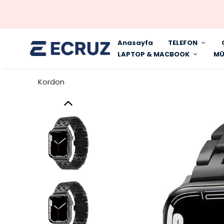
Anasayfa
TELEFON
LAPTOP & MACBOOK
MÜ
Kordon