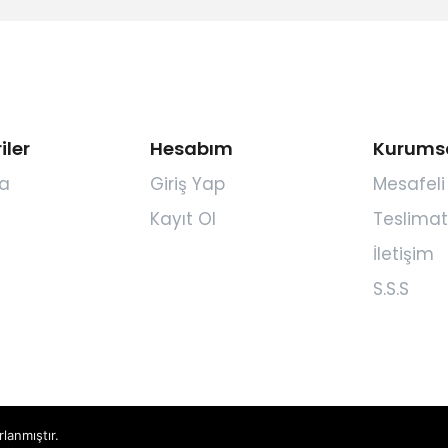
iler
Hesabım
Kurums
a
Giriş Yap
Mesafeli
Kayıt Ol
Teslimat
İletişim
S.S.S
rlanmıştır.