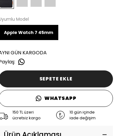
Uyumlu Model
Apple Watch 7 45mm
AYNI GÜN KARGODA
Paylaş
:
SEPETE EKLE
WHATSAPP
150 TL üzeri
10 gün içinde
ücretsiz kargo
iade değişim
Ürün Açıklaması