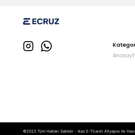
Kategor
Anasayf
©2023 Tüm Hakları Saklıdır - ikas E-Ticaret
Altyapısı ile Hazı