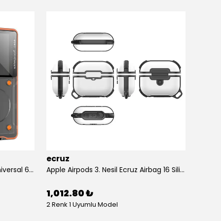
ecruz
ecruz
Anti-Knock Airbag Tasarımlı Universal 6.9"inç Su Geçirmez Ecruz Voter Kapak
Apple Airpods 3. Nesil Ecruz Airbag 16 Silikon 1-1 Su Geçirmez Uyumlu Kılıf
1,012.80 ₺
434.
2 Renk 1 Uyumlu Model
10 Renk