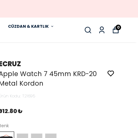
CÜZDAN & KARTLIK
0
ECRUZ
Apple Watch 7 45mm KRD-20
Metal Kordon
Ürün Kodu
:
T21695
912.80 ₺
Renk