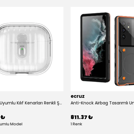
ecruz
Airpods 4 Uyumlu Kılıf Kenarları Renkli Şeffaf Dilimli Silikon Ecruz Airbag 40 Uyumlu Kılıf
 ₺
811.37 ₺
yumlu Model
1 Renk