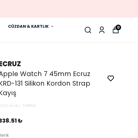
CÜZDAN & KARTLIK
0
ECRUZ
Apple Watch 7 45mm Ecruz
KRD-131 Silikon Kordon Strap
Kayış
Ürün Kodu
:
T34856
338.51 ₺
Renk