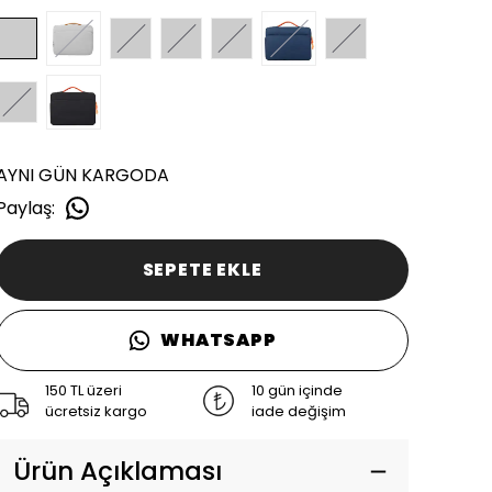
AYNI GÜN KARGODA
Paylaş
:
SEPETE EKLE
WHATSAPP
150 TL üzeri
10 gün içinde
ücretsiz kargo
iade değişim
Ürün Açıklaması