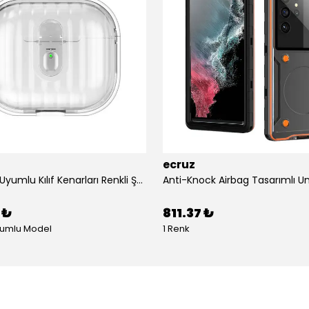
ecruz
Airpods 4 Uyumlu Kılıf Kenarları Renkli Şeffaf Dilimli Silikon Ecruz Airbag 40 Uyumlu Kılıf
 ₺
811.37 ₺
yumlu Model
1 Renk