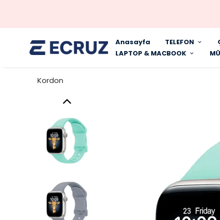
Anasayfa
TELEFON
LAPTOP & MACBOOK
MÜ
Kordon