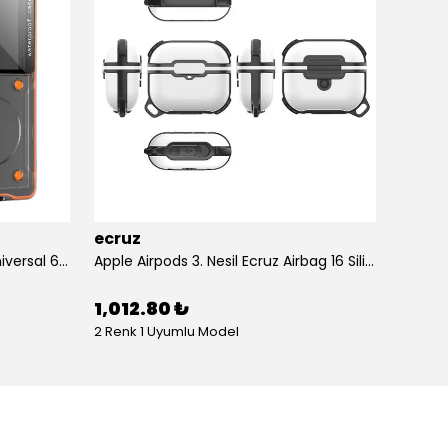
ecruz
ecruz
Anti-Knock Airbag Tasarımlı Universal 6.9"inç Su Geçirmez Ecruz Voter Kapak
Apple Airpods 3. Nesil Ecruz Airbag 16 Silikon 1-1 Su Geçirmez Uyumlu Kılıf
1,012.80 ₺
434.
2 Renk 1 Uyumlu Model
10 Renk