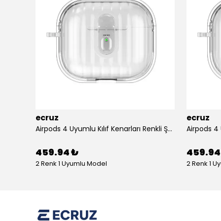
ecruz
ecruz
Apple Airpods 3. Nesil Zore Airbag 45 Bilek Askı Aparatlı Simli Şeffaf Kılıf
Airpods 4 Uyumlu Kılıf Kenarları Renkli Şeffaf Dilimli Silikon Ecruz Airbag 40 Uyumlu Kılıf
459.94 ₺
459.94
2 Renk 1 Uyumlu Model
2 Renk 1 U