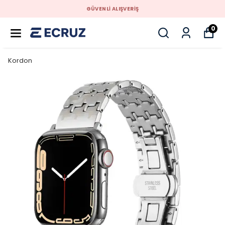
GÜVENLİ ALIŞVERİŞ
0
Kordon