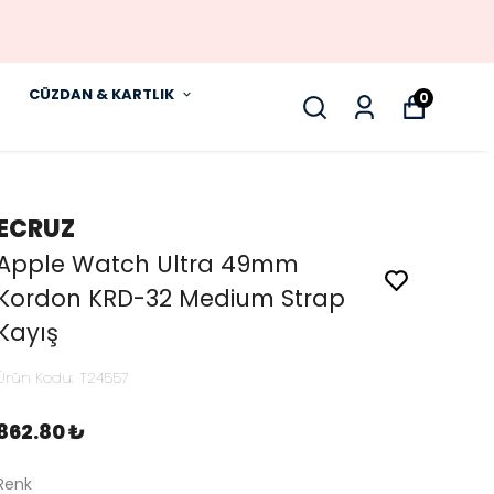
CÜZDAN & KARTLIK
0
ECRUZ
Apple Watch Ultra 49mm
Kordon KRD-32 Medium Strap
Kayış
Ürün Kodu
:
T24557
862.80 ₺
Renk