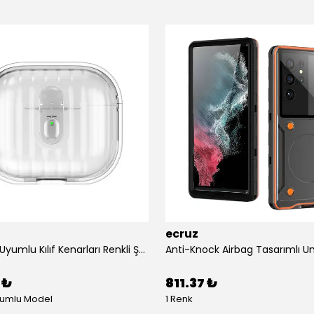
ecruz
Airpods 4 Uyumlu Kılıf Kenarları Renkli Şeffaf Dilimli Silikon Ecruz Airbag 40 Uyumlu Kılıf
 ₺
811.37 ₺
yumlu Model
1 Renk