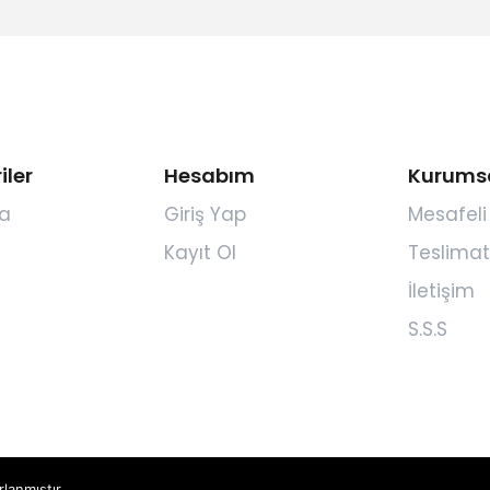
iler
Hesabım
Kurums
a
Giriş Yap
Mesafeli
Kayıt Ol
Teslimat
İletişim
S.S.S
rlanmıştır.