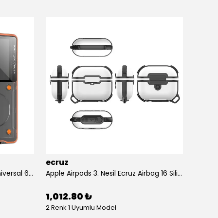
ecruz
ecruz
Anti-Knock Airbag Tasarımlı Universal 6.9"inç Su Geçirmez Ecruz Voter Kapak
Apple Airpods 3. Nesil Ecruz Airbag 16 Silikon 1-1 Su Geçirmez Uyumlu Kılıf
1,012.80 ₺
434.
2 Renk 1 Uyumlu Model
10 Renk