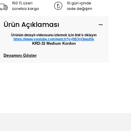
150 TL üzeri
10 gün içinde
ücretsiz kargo
iade değişim
Ürün Açıklaması
Ürünün detaylı videosunu izlemek için link'e tıklayın
https://www.youtube.com/watch?v=0B3yOiwuj5k
KRD-32 Medium Kordon
Devamını Göster