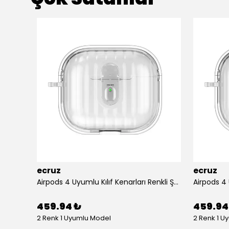
ecruz
ecruz
Apple Airpods 3. Nesil Zore Airbag 45 Bilek Askı Aparatlı Simli Şeffaf Kılıf
Airpods 4 Uyumlu Kılıf Kenarları Renkli Şeffaf Dilimli Silikon Ecruz Airbag 40 Uyumlu Kılıf
459.94 ₺
459.94
2 Renk 1 Uyumlu Model
2 Renk 1 U