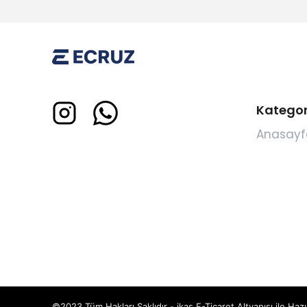
Kategor
Anasayf
©2023 Tüm Hakları Saklıdır - ikas E-Ticaret
Altyapısı ile Hazı