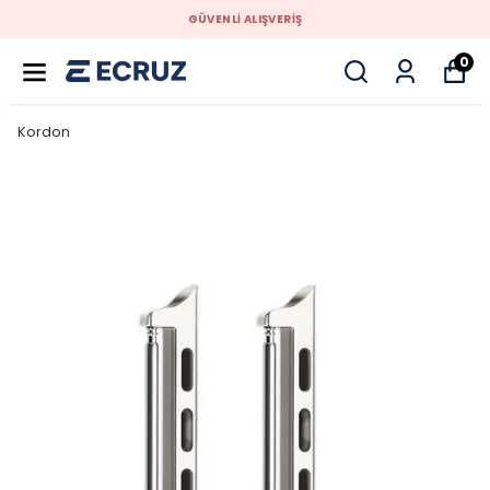
GÜVENLİ ALIŞVERİŞ
0
Kordon