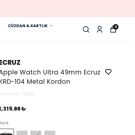
CÜZDAN & KARTLIK
0
ECRUZ
Apple Watch Ultra 49mm Ecruz
KRD-104 Metal Kordon
Ürün Kodu
:
T31009
1,315.66 ₺
Renk