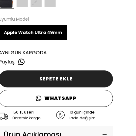
Uyumlu Model
Apple Watch Ultra 49mm
AYNI GÜN KARGODA
Paylaş
:
SEPETE EKLE
WHATSAPP
150 TL üzeri
10 gün içinde
ücretsiz kargo
iade değişim
Ürün Açıklaması