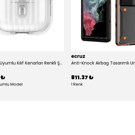
ecruz
Airpods 4 Uyumlu Kılıf Kenarları Renkli Şeffaf Dilimli Silikon Ecruz Airbag 40 Uyumlu Kılıf
 ₺
811.37 ₺
yumlu Model
1 Renk