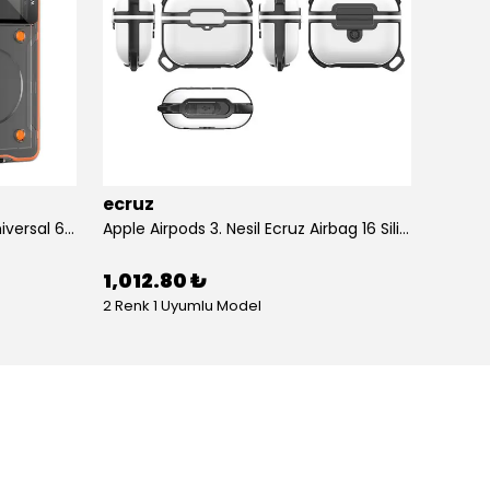
ecruz
ecruz
Anti-Knock Airbag Tasarımlı Universal 6.9"inç Su Geçirmez Ecruz Voter Kapak
Apple Airpods 3. Nesil Ecruz Airbag 16 Silikon 1-1 Su Geçirmez Uyumlu Kılıf
1,012.80 ₺
434.
2 Renk 1 Uyumlu Model
10 Renk