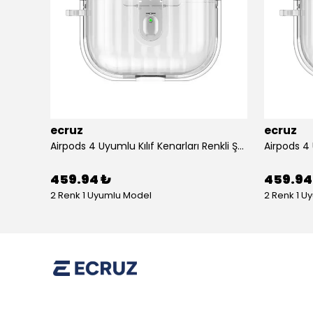
ecruz
ecruz
Apple Airpods 3. Nesil Zore Airbag 45 Bilek Askı Aparatlı Simli Şeffaf Kılıf
Airpods 4 Uyumlu Kılıf Kenarları Renkli Şeffaf Dilimli Silikon Ecruz Airbag 40 Uyumlu Kılıf
459.94 ₺
459.94
2 Renk 1 Uyumlu Model
2 Renk 1 U