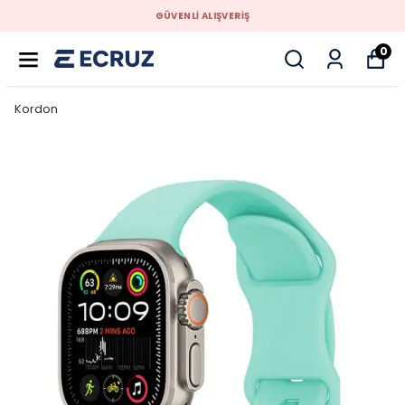
GÜVENLİ ALIŞVERİŞ
0
Kordon