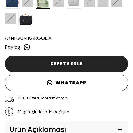
AYNI GÜN KARGODA
Paylaş
:
SEPETE EKLE
WHATSAPP
150 TL üzeri ücretsiz kargo
10 gün içinde iade değişim
Ürün Açıklaması