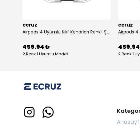
ecruz
ecruz
Apple Airpods 3. Nesil Zore Airbag 45 Bilek Askı Aparatlı Simli Şeffaf Kılıf
Airpods 4 Uyumlu Kılıf Kenarları Renkli Şeffaf Dilimli Silikon Ecruz Airbag 40 Uyumlu Kılıf
459.94 ₺
459.94
2 Renk 1 Uyumlu Model
2 Renk 1 U
Kategor
Anasayf