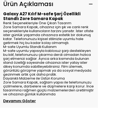
Ürün Açıklaması
Galaxy A27 Kılıf M-safe Şarj Özellikli
Standlı Zore Samara Kapak
Renk Seçenekleriyle Öne Çıkan Tasarım
Zore Samara Kapak, cihazınız için şık ve canlı renk
seçenekleriyle kullanıcıların tarzını yansıtır. İster ofiste
ister günlük yaşamda cihazınıza estetik bir dokunuş
katar. Telefonunuzu kişisel stilinizle uyumlu hale
getirmek hiç bu kadar kolay olmamıştı.
M-safe Uyumlu Standlı Kullanım
M-safe uyumlu yapısıyla kablosuz şarjı destekleyen
bu kılıf, telefonunuzu çıkarma derdi olmadan hızlıca
şarj etmenizi sağlar. Ayrıca arka kısmında bulunan
stand özelliği sayesinde cihazınızı ister yatay ister
dikey konumda sabitleyebilirsiniz. Film izlemek,
görüntülü görüşme yapmak ya da sosyal medyada
gezinmek artık çok daha pratik.
Dayanıklı Malzeme ile Üstün Koruma
Zore Samara Kapak, sağlam yapısı ile telefonunuzu
çizilmelere, darbelere ve düşmelere karşı korur. İnce
tasarımına rağmen güçlü malzemelerden üretilmiştir
ve cihazınızı günlük kullanımda
Devamını Göster