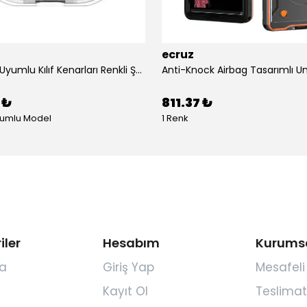
ecruz
Airpods 4 Uyumlu Kılıf Kenarları Renkli Şeffaf Dilimli Silikon Ecruz Airbag 40 Uyumlu Kılıf
 ₺
811.37 ₺
yumlu Model
1 Renk
iler
Hesabım
Kurums
a
Giriş Yap
Mesafeli
Kayıt Ol
Teslimat