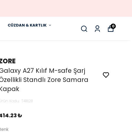
CÜZDAN & KARTLIK
0
ZORE
Galaxy A27 Kılıf M-safe Şarj
Özellikli Standlı Zore Samara
Kapak
Ürün Kodu
:
T41828
414.23 ₺
Renk