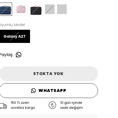
Uyumlu Model
Galaxy A27
Paylaş
:
STOKTA YOK
WHATSAPP
150 TL üzeri
10 gün içinde
ücretsiz kargo
iade değişim