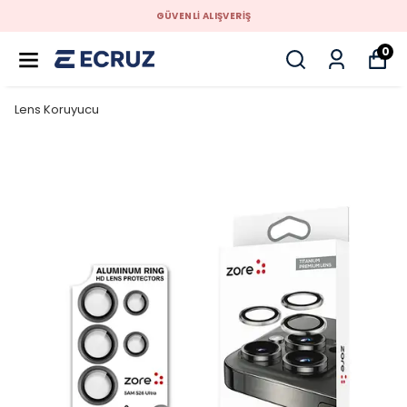
GÜVENLİ ALIŞVERİŞ
0
Lens Koruyucu