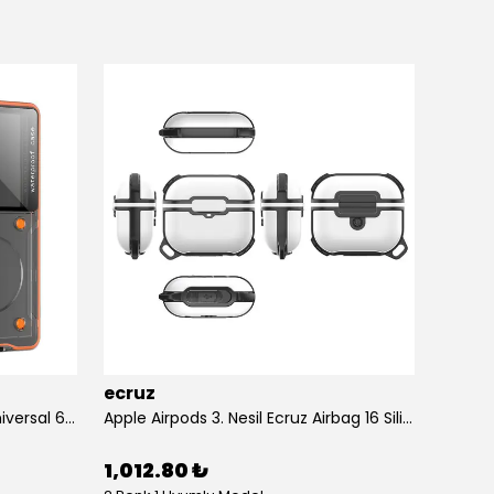
ecruz
ecruz
Anti-Knock Airbag Tasarımlı Universal 6.9"inç Su Geçirmez Ecruz Voter Kapak
Apple Airpods 3. Nesil Ecruz Airbag 16 Silikon 1-1 Su Geçirmez Uyumlu Kılıf
1,012.80 ₺
434.