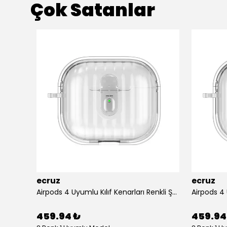
Çok Satanlar
ecruz
ecruz
Apple Airpods 3. Nesil Zore Airbag 45 Bilek Askı Aparatlı Simli Şeffaf Kılıf
Airpods 4 Uyumlu Kılıf Kenarları Renkli Şeffaf Dilimli Silikon Ecruz Airbag 40 Uyumlu Kılıf
459.94 ₺
459.94