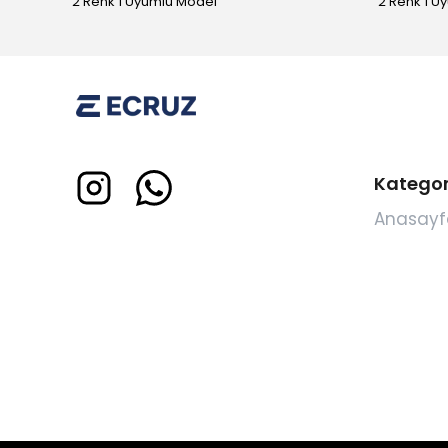
2 Renk 1 Uyumlu Model
2 Renk 1 U
Kategor
Anasayf