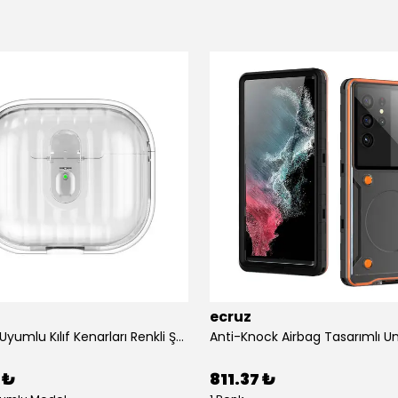
ecruz
Airpods 4 Uyumlu Kılıf Kenarları Renkli Şeffaf Dilimli Silikon Ecruz Airbag 40 Uyumlu Kılıf
 ₺
811.37 ₺