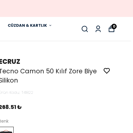
CÜZDAN & KARTLIK
0
ECRUZ
Tecno Camon 50 Kılıf Zore Biye
Silikon
Ürün Kodu
:
T41822
268.51 ₺
Renk