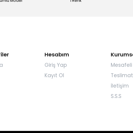
yumlu Model
1 Renk
iler
Hesabım
Kurums
a
Giriş Yap
Mesafeli
Kayıt Ol
Teslimat
İletişim
S.S.S