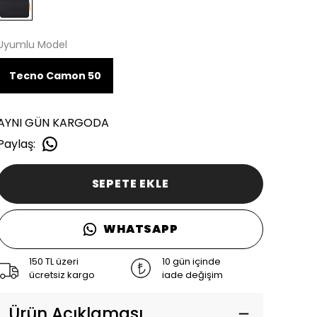
Uyumlu Model
Tecno Camon 50
AYNI GÜN KARGODA
Paylaş
:
SEPETE EKLE
WHATSAPP
150 TL üzeri
10 gün içinde
ücretsiz kargo
iade değişim
Ürün Açıklaması