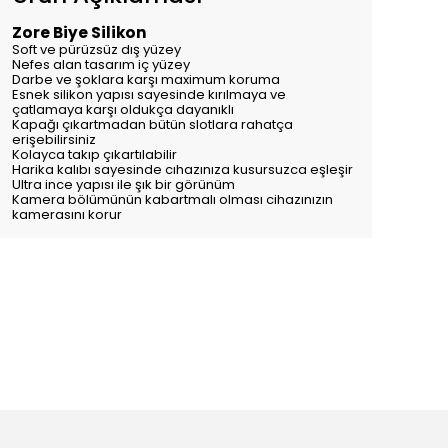
Zore Biye Silikon
​​Soft ve pürüzsüz dış yüzey
Nefes alan tasarım iç yüzey
Darbe ve şoklara karşı maximum koruma
Esnek silikon yapısı sayesinde kırılmaya ve
çatlamaya karşı oldukça dayanıklı
Kapağı çıkartmadan bütün slotlara rahatça
erişebilirsiniz
Kolayca takıp çıkartılabilir
Harika kalıbı sayesinde cıhazınıza kusursuzca eşleşir
Ultra ince yapısı ile şık bir görünüm
Kamera bölümünün kabartmalı olması cihazınızın
kamerasını korur